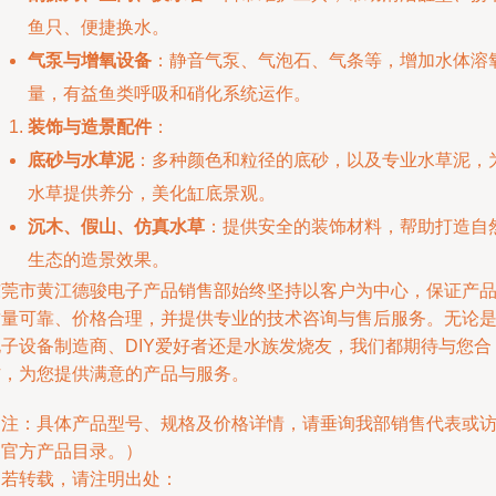
鱼只、便捷换水。
气泵与增氧设备
：静音气泵、气泡石、气条等，增加水体溶
量，有益鱼类呼吸和硝化系统运作。
装饰与造景配件
：
底砂与水草泥
：多种颜色和粒径的底砂，以及专业水草泥，
水草提供养分，美化缸底景观。
沉木、假山、仿真水草
：提供安全的装饰材料，帮助打造自
生态的造景效果。
东莞市黄江德骏电子产品销售部始终坚持以客户为中心，保证产
质量可靠、价格合理，并提供专业的技术咨询与售后服务。无论
电子设备制造商、DIY爱好者还是水族发烧友，我们都期待与您合
作，为您提供满意的产品与服务。
（注：具体产品型号、规格及价格详情，请垂询我部销售代表或
问官方产品目录。）
如若转载，请注明出处：